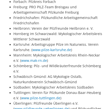
Forbach: Pilzkreis Forbach
Freiburg: PRO PILZ-Team Breisgau und
Arbeitsgemeinschaft Pilzkunde Freiburg
Friedrichshafen: Pilzkundliche Arbeitsgemeinschaft
Friedrichshafen
Heilbronn: Verein der Pilzfreunde Heilbronn e. V.
Hornberg im Schwarzwald: Mykologischer Arbeitskreis
Mittlerer Schwarzwald
Karlsruhe: Arbeitsgruppe Pilze im Naturwiss. Verein
Karlsruhe. (
www.pilze-karlsruhe.de
)
Mannheim: Mykologischer Arbeitskreis Rhein-Neckar
e.V. (
www.mak-rn.de
)
Schömberg: Pilz- und Wildkräuterfreunde Schömberg
e.V.
Schwäbisch Gmünd: AG Mykologie Ostalb,
Naturkundeverein Schwäbisch-Gmünd
Südbaden: Mykologischer Arbeitskreis Südbaden
Tuttlingen: Verein für Pilzkunde Donau-Baar-Heuberg
e.V. (
www.pilze-tuttlingen.de
)
Überlingen: Pilzfreunde Überlingen e.V.
(
www.pilzfreunde-ueberlingen.de
) und Pilzkundlicher