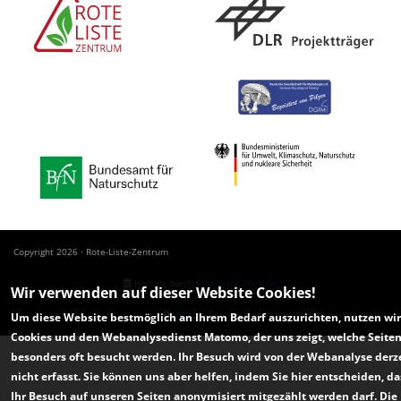
Copyright 2026 · Rote-Liste-Zentrum
Hosting durch
Rote-Liste-Zentrum
Wir verwenden auf dieser Website Cookies!
INDICIA
The open source wildlife recording toolkit
Um diese Website bestmöglich an Ihrem Bedarf auszurichten, nutzen wir
Cookies und den Webanalysedienst Matomo, der uns zeigt, welche Seite
besonders oft besucht werden. Ihr Besuch wird von der Webanalyse derz
nicht erfasst. Sie können uns aber helfen, indem Sie hier entscheiden, da
Ihr Besuch auf unseren Seiten anonymisiert mitgezählt werden darf. Die