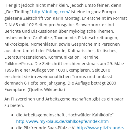
Hier gilt jedoch nicht mehr klein, jedoch umso feiner, denn
„Der Tintling“
http://tintling.com/
ist eine in ganz Europa
gelesene Zeitschrift von Karin Montag. Er erscheint im Format
DIN A5 mit 102 Seiten pro Ausgabe. Schwerpunkte sind
Berichte und Diskussionen über mykologische Themen,
insbesondere Großpilze, Taxonomie, Pilzbeschreibungen,
Mikroskopie, Nomenklatur, sowie Gespräche mit Personen
aus dem Umfeld der Pilzkunde, Kulinarisches, Kritisches,
Literaturrezensionen, Kommunikation, Termine,
Folklore/Prosa. Die Zeitschrift erschien erstmals am 29. März
1996 in einer Auflage von 1000 Exemplaren. Seit 2010
erscheint sie im zweimonatlichen Turnus und umfasst
demnach 6 Hefte pro Jahrgang. Die Auflage beträgt 2600
Exemplare. (Quelle: Wikipedia)
An Pilzvereinen und Arbeitsgemeinschaften gibt es ein paar
zu bieten.
die Arbeitsgemeinschaft „Hochwälder Kahlköpfe“
http://www.mykolaus.de/kahlkoepfe/index.htm
die Pilzfreunde Saar-Pfalz e.V.
http://www.pilzfreunde-