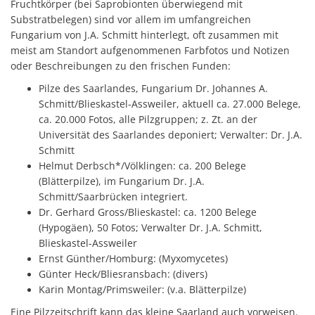
Fruchtkörper (bei Saprobionten überwiegend mit
Substratbelegen) sind vor allem im umfangreichen
Fungarium von J.A. Schmitt hinterlegt, oft zusammen mit
meist am Standort aufgenommenen Farbfotos und Notizen
oder Beschreibungen zu den frischen Funden:
Pilze des Saarlandes, Fungarium Dr. Johannes A.
Schmitt/Blieskastel-Assweiler, aktuell ca. 27.000 Belege,
ca. 20.000 Fotos, alle Pilzgruppen; z. Zt. an der
Universität des Saarlandes deponiert; Verwalter: Dr. J.A.
Schmitt
Helmut Derbsch*/Völklingen: ca. 200 Belege
(Blätterpilze), im Fungarium Dr. J.A.
Schmitt/Saarbrücken integriert.
Dr. Gerhard Gross/Blieskastel: ca. 1200 Belege
(Hypogäen), 50 Fotos; Verwalter Dr. J.A. Schmitt,
Blieskastel-Assweiler
Ernst Günther/Homburg: (Myxomycetes)
Günter Heck/Bliesransbach: (divers)
Karin Montag/Primsweiler: (v.a. Blätterpilze)
Eine Pilzzeitschrift kann das kleine Saarland auch vorweisen.