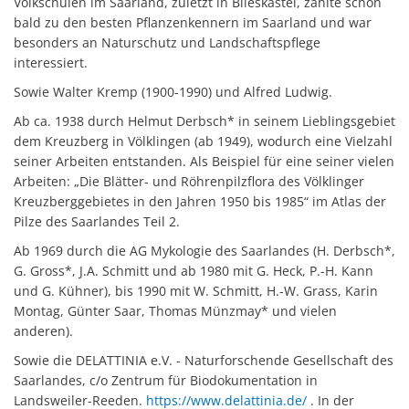
Volkschulen im Saarland, zuletzt in Blieskastel, zählte schon
bald zu den besten Pflanzenkennern im Saarland und war
besonders an Naturschutz und Landschaftspflege
interessiert.
Sowie Walter Kremp (1900-1990) und Alfred Ludwig.
Ab ca. 1938 durch Helmut Derbsch* in seinem Lieblingsgebiet
dem Kreuzberg in Völklingen (ab 1949), wodurch eine Vielzahl
seiner Arbeiten entstanden. Als Beispiel für eine seiner vielen
Arbeiten: „Die Blätter- und Röhrenpilzflora des Völklinger
Kreuzberggebietes in den Jahren 1950 bis 1985“ im Atlas der
Pilze des Saarlandes Teil 2.
Ab 1969 durch die AG Mykologie des Saarlandes (H. Derbsch*,
G. Gross*, J.A. Schmitt und ab 1980 mit G. Heck, P.-H. Kann
und G. Kühner), bis 1990 mit W. Schmitt, H.-W. Grass, Karin
Montag, Günter Saar, Thomas Münzmay* und vielen
anderen).
Sowie die DELATTINIA e.V. - Naturforschende Gesellschaft des
Saarlandes, c/o Zentrum für Biodokumentation in
Landsweiler-Reeden.
https://www.delattinia.de/
. In der