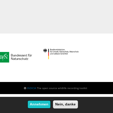
INDICIA
The open source wildlife recording toolkit
Annehmen
Nein, danke