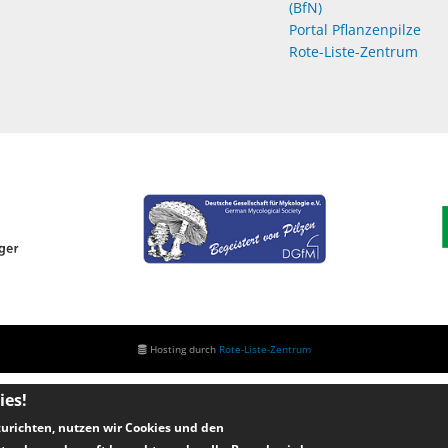
(BfN)
Portal Pflanzenpilze
Rote-Liste-Zentrum
Hosting durch
Rote-Liste-Zentrum
ies!
urichten, nutzen wir Cookies und den