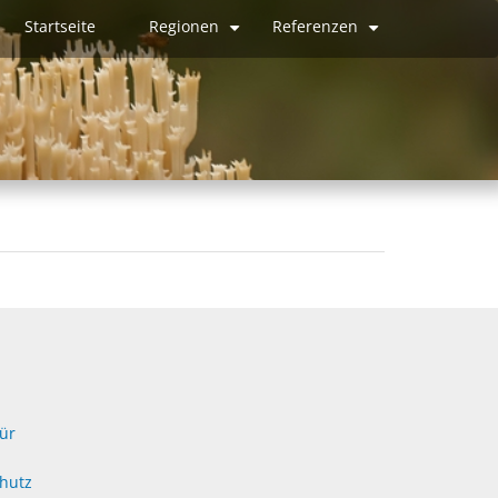
Startseite
Regionen
Referenzen
Hauptnavigation
+
+
für
hutz